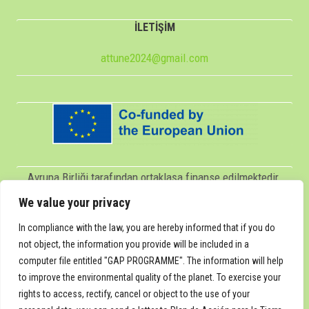
İLETİŞİM
attune2024@gmail.com
Avrupa Birliği tarafından ortaklaşa finanse edilmektedir.
Ancak ifade edilen görüş ve düşünceler sadece yazar(lar)a
We value your privacy
aittir ve Avrupa Birliği veya Servicio Español para la
In compliance with the law, you are hereby informed that if you do
Internacionalización de la Educación (SEPIE)'nin görüşlerini
not object, the information you provide will be included in a
computer file entitled "GAP PROGRAMME". The information will help
yansıtmak zorunda değildir. Ne Avrupa Birliği ne de SEPIE
to improve the environmental quality of the planet. To exercise your
bunlardan sorumlu tutulamaz.
rights to access, rectify, cancel or object to the use of your