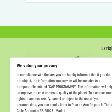
İLETİŞ
attun
We value your privacy
In compliance with the law, you are hereby informed that if you do
not object, the information you provide will be included in a
computer file entitled "GAP PROGRAMME". The information will hel
to improve the environmental quality of the planet. To exercise your
rights to access, rectify, cancel or object to the use of your
personal data, you can send a letter to Plan de Acción para la Tierra
Calle Aragonito 22, 28023 - Madrid