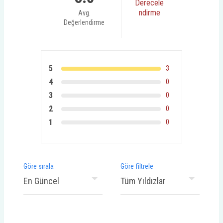
Derecele
ndirme
Avg.
Değerlendirme
5
3
4
0
3
0
2
0
1
0
Göre sırala
Göre filtrele