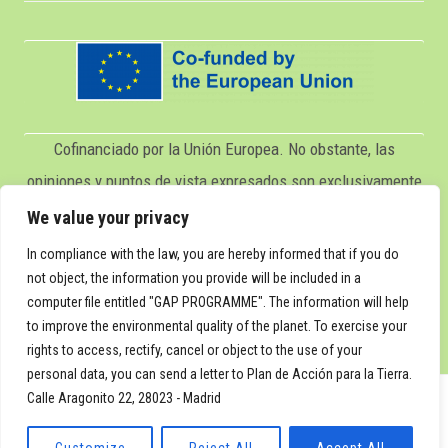
Cofinanciado por la Unión Europea. No obstante, las
opiniones y puntos de vista expresados son exclusivamente
los del autor o autores y no reflejan necesariamente los de
We value your privacy
la Unión Europea ni los del Servicio Español para la
In compliance with the law, you are hereby informed that if you do
Internacionalización de la Educación (SEPIE). Ni la Unión
not object, the information you provide will be included in a
computer file entitled "GAP PROGRAMME". The information will help
Europea ni el SEPIE pueden ser considerados responsables
to improve the environmental quality of the planet. To exercise your
de los mismos.
rights to access, rectify, cancel or object to the use of your
personal data, you can send a letter to Plan de Acción para la Tierra.
Calle Aragonito 22, 28023 - Madrid
© 2026 Plan de Acción Global