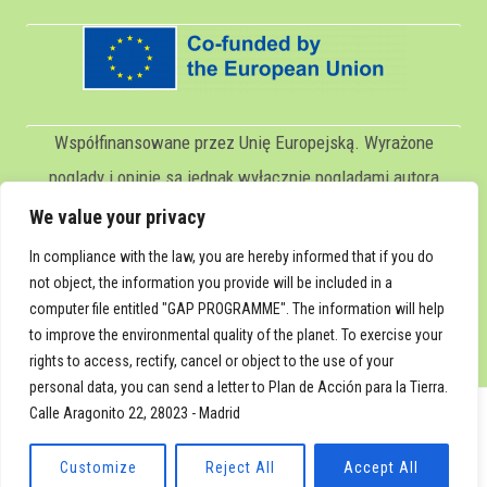
Współfinansowane przez Unię Europejską. Wyrażone
poglądy i opinie są jednak wyłącznie poglądami autora
(autorów) i niekoniecznie odzwierciedlają poglądy Unii
We value your privacy
Europejskiej lub Servicio Español para la
In compliance with the law, you are hereby informed that if you do
Internacionalización de la Educación (SEPIE). Ani Unia
not object, the information you provide will be included in a
computer file entitled "GAP PROGRAMME". The information will help
Europejska, ani SEPIE nie ponoszą za nie
to improve the environmental quality of the planet. To exercise your
odpowiedzialności.
rights to access, rectify, cancel or object to the use of your
personal data, you can send a letter to Plan de Acción para la Tierra.
Calle Aragonito 22, 28023 - Madrid
© 2026 Global Action Plan
Customize
Reject All
Accept All