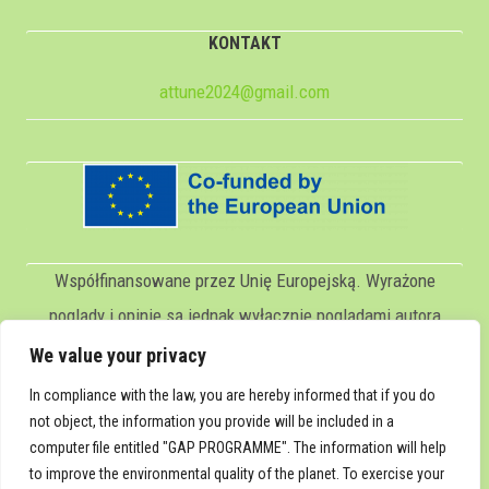
KONTAKT
attune2024@gmail.com
Współfinansowane przez Unię Europejską. Wyrażone
poglądy i opinie są jednak wyłącznie poglądami autora
(autorów) i niekoniecznie odzwierciedlają poglądy Unii
We value your privacy
Europejskiej lub Servicio Español para la
In compliance with the law, you are hereby informed that if you do
Internacionalización de la Educación (SEPIE). Ani Unia
not object, the information you provide will be included in a
computer file entitled "GAP PROGRAMME". The information will help
Europejska, ani SEPIE nie ponoszą za nie
to improve the environmental quality of the planet. To exercise your