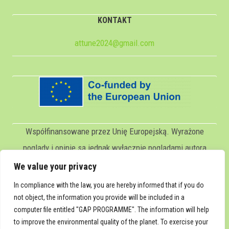
KONTAKT
attune2024@gmail.com
Współfinansowane przez Unię Europejską. Wyrażone
poglądy i opinie są jednak wyłącznie poglądami autora
(autorów) i niekoniecznie odzwierciedlają poglądy Unii
We value your privacy
Europejskiej lub Servicio Español para la
In compliance with the law, you are hereby informed that if you do
Internacionalización de la Educación (SEPIE). Ani Unia
not object, the information you provide will be included in a
computer file entitled "GAP PROGRAMME". The information will help
Europejska, ani SEPIE nie ponoszą za nie
to improve the environmental quality of the planet. To exercise your