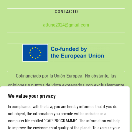
CONTACTO
attune2024@gmail.com
Cofinanciado por la Unión Europea. No obstante, las
opiniones y puntos de vista expresados son exclusivamente
los del autor o autores y no reflejan necesariamente los de
We value your privacy
la Unión Europea ni los del Servicio Español para la
In compliance with the law, you are hereby informed that if you do
Internacionalización de la Educación (SEPIE). Ni la Unión
not object, the information you provide will be included in a
computer file entitled "GAP PROGRAMME". The information will help
Europea ni el SEPIE pueden ser considerados responsables
to improve the environmental quality of the planet. To exercise your