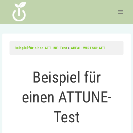
Zum
Inhalt
springen
Beispiel für einen ATTUNE-Test
ABFALLWIRTSCHAFT
Beispiel für
einen ATTUNE-
Test