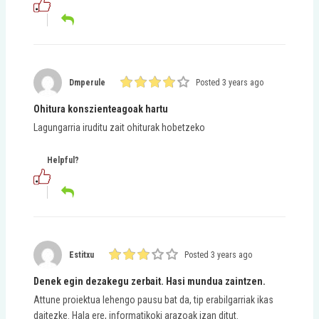
Dmperule
Posted 3 years ago
Ohitura konszienteagoak hartu
Lagungarria iruditu zait ohiturak hobetzeko
Helpful?
Estitxu
Posted 3 years ago
Denek egin dezakegu zerbait. Hasi mundua zaintzen.
Attune proiektua lehengo pausu bat da, tip erabilgarriak ikas
daitezke. Hala ere, informatikoki arazoak izan ditut.