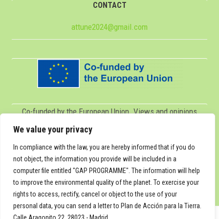
CONTACT
attune2024@gmail.com
Co-funded by the European Union. Views and opinions
expressed are however those of the author(s) only and do
We value your privacy
not necessarily reflect those of the European Union or
In compliance with the law, you are hereby informed that if you do
Servicio Español para la Internacionalización de la
not object, the information you provide will be included in a
computer file entitled "GAP PROGRAMME". The information will help
Educación (SEPIE). Neither the European Union nor SEPIE
to improve the environmental quality of the planet. To exercise your
can be held responsible for them.
rights to access, rectify, cancel or object to the use of your
personal data, you can send a letter to Plan de Acción para la Tierra.
Calle Aragonito 22, 28023 - Madrid