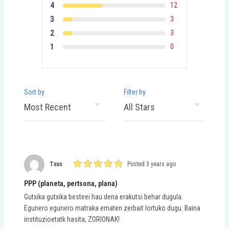
4
12
3
3
2
3
1
0
Sort by
Filter by
Txus
Posted 3 years ago
PPP (planeta, pertsona, plana)
Gutxika gutxika besteei hau dena erakutsi behar dugula.
Egunero egunero matraka ematen zerbait lortuko dugu. Baina
instituzioetatk hasita, ZORIONAK!